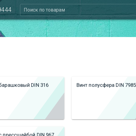
 9444
Поиск по товарам
 барашковый DIN 316
Винт полусфера DIN 7985
с прессшайбой DIN 967