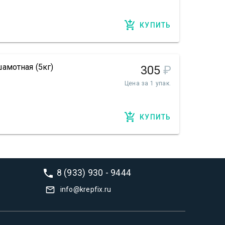
КУПИТЬ
амотная (5кг)
305
₽
Цена за 1 упак.
КУПИТЬ
8 (933) 930 - 9444
info@krepfix.ru