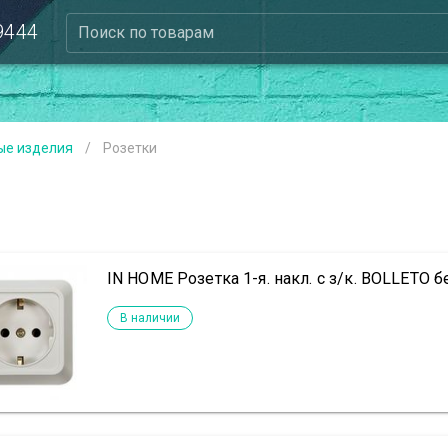
 9444
Поиск по товарам
ые изделия
/
Розетки
IN HOME Розетка 1-я. накл. с з/к. BOLLETO б
В наличии