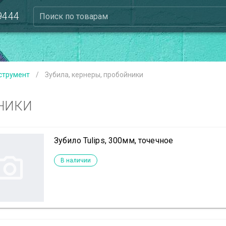
 9444
Поиск по товарам
струмент
/
Зубила, кернеры, пробойники
ЙНИКИ
Зубило Tulips, 300мм, точечное
В наличии