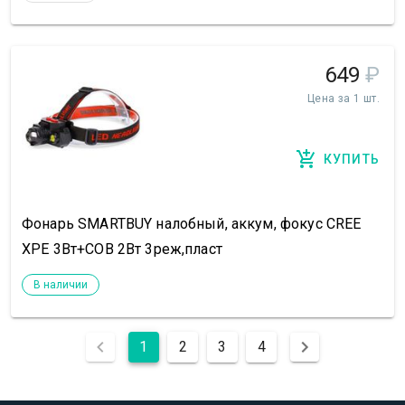
649
₽
Цена за 1 шт.
КУПИТЬ
Фонарь SMARTBUY налобный, аккум, фокус CREE
XPE 3Вт+COB 2Вт 3реж,пласт
В наличии
1
2
3
4