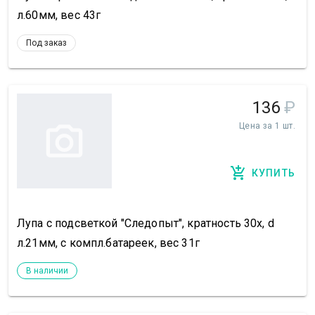
л.60мм, вес 43г
Под заказ
136
₽
Цена за 1 шт.
КУПИТЬ
Лупа с подсветкой "Следопыт", кратность 30х, d
л.21мм, с компл.батареек, вес 31г
В наличии