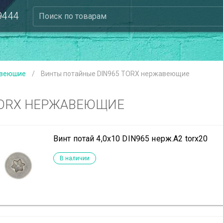
 9444
Поиск по товарам
авеюшие
/
Винты потайные DIN965 TORX нержавеющие
TORX НЕРЖАВЕЮЩИЕ
Винт потай 4,0х10 DIN965 нерж.А2 torx20
В наличии