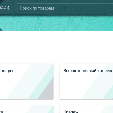
 9444
Поиск по товарам
товары
Высокопрочный крепеж
са
Крепеж