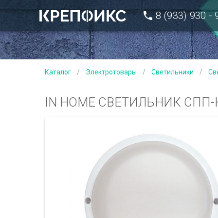
8 (933) 930 -
Каталог
/
Электротовары
/
Светильники
/
Св
IN HOME СВЕТИЛЬНИК СПП-К