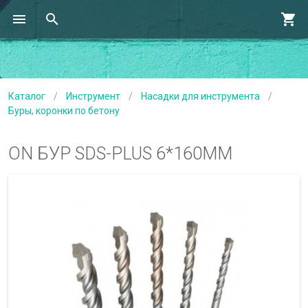
Каталог
/
Инструмент
/
Насадки для инструмента
/
Буры, коронки по бетону
ON БУР SDS-PLUS 6*160ММ