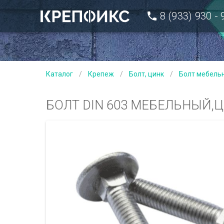
8 (933) 930 -
Каталог
/
Крепеж
/
Болт, цинк
/
Болт мебель
БОЛТ DIN 603 МЕБЕЛЬНЫЙ,Ц